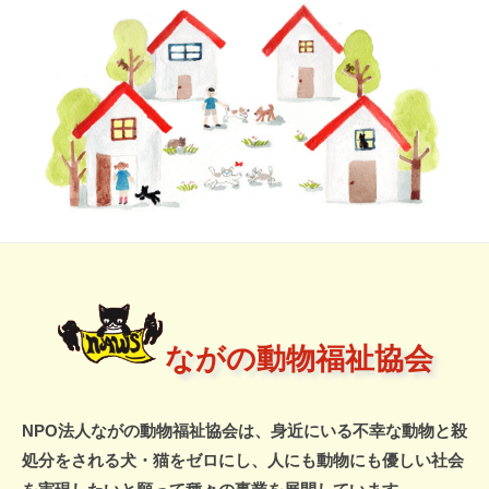
物
に
福
想
い
祉
を
よ
協
せ
会
て
…
Front
ながの動物福祉協会
Page
2026
NPO法人ながの動物福祉協会は、身近にいる不幸な動物と殺
年
処分をされる犬・猫をゼロにし、人にも動物にも優しい社会
3