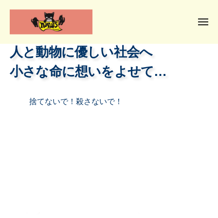
N
コ
ー
P
ン
O
メ
テ
ニ
法
ュ
N
人
ン
人
人と動物に優しい社会へ
ー
と
な
ツ
P
動
小さな命に想いをよせて…
が
へ
物
の
O
ス
に
動
キ
法
捨てないで！殺さないで！
優
物
ッ
し
福
人
プ
祉
い
協
な
社
会
会
が
へ
小
の
さ
動
な
命