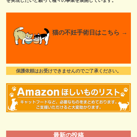
を実現したいと願って種々の事業を展開しています。
月
23
日
by
doufuku
猫の不妊手術日はこちら →
保護依頼はお受けできませんのでご了承ください。
最新の投稿