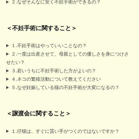
集
会
２.なぜそんなに安く不妊手術ができるの？
に
想
2025
い
年
＜不妊手術に関すること＞
を
8
月
よ
17
せ
１.不妊手術はやっていいことなの？
日
て
２.一度は出産させて、母親としての優しさを身につけさ
by
…
せたい？
doufuku
３.若いうちに不妊手術した方がよいの？
４.ネコの繁殖活動について教えてください
５.なぜ妊娠している猫の不妊手術が大変になるの？
＜譲渡会に関すること＞
１.仔猫は、すぐに貰い手がつくのではないですか？