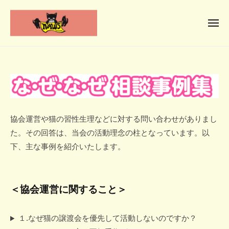
N
コ
ー
P
ン
O
メ
テ
ニ
法
ュ
N
人
ン
人
ー
P
と
な
ツ
動
O
が
へ
な
物
の
法
ス
に
動
ぜ
人
キ
優
物
な
ッ
な
協会運営や猫の習性生理などに対する問い合わせがありまし
し
福
が
プ
た。その回答は、当会の活動理念の柱となっています。以
祉
い
ぜ
の
下、主な事例を紹介いたします。
協
社
相
動
会
会
談
物
へ
小
福
＜協会運営に関すること＞
事
さ
祉
例
な
協
１.なぜ猫の譲渡会を優先して活動しないのですか？
命