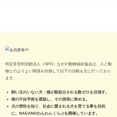
会
に
想
い
を
よ
せ
て
会
…
員・
特定非営利活動法人（NPO）ながの動物福祉協会は、人と動
ボ
物とのよりよい関係を目指して以下の活動を主に行っており
ラ
ます。
ン
飼い主のいない犬・猫が殺処分される数ゼロを目指す。
テ
猫の不妊手術を奨励し、その啓発に努める。
ィ
犬の習性を知り、社会に愛される犬を育てる事を目的
に、NAGANOわんわんくらぶを開催しています。
ア