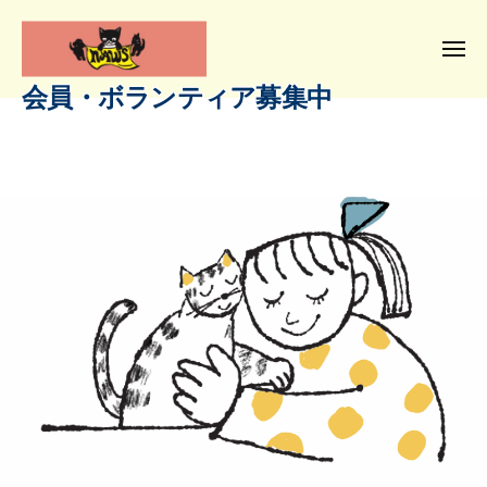
N
コ
ー
P
ン
O
メ
テ
ニ
法
会員・ボランティア募集中
ュ
N
人
ン
人
ー
P
と
な
ツ
動
O
が
へ
物
の
法
ス
に
動
人
キ
優
物
な
ッ
し
福
が
プ
祉
い
の
協
社
動
会
会
物
へ
小
福
さ
祉
な
協
命