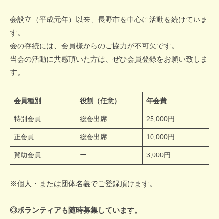
募
会設立（平成元年）以来、長野市を中心に活動を続けていま
集
す。
会の存続には、会員様からのご協力が不可欠です。
中
当会の活動に共感頂いた方は、ぜひ会員登録をお願い致しま
2025
す。
年
8
会員種別
役割（任意）
年会費
月
30
特別会員
総会出席
25,000円
日
正会員
総会出席
10,000円
by
doufuku
賛助会員
ー
3,000円
※個人・または団体名義でご登録頂けます。
◎ボランティアも随時募集しています。