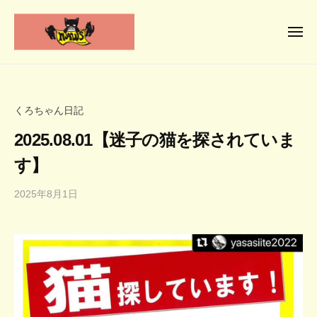
N
コ
ー
P
ン
O
メ
テ
ニ
法
ュ
N
人
ン
人
ー
P
と
な
ツ
動
O
が
へ
くろちゃん日記
物
の
法
ス
に
動
2025.08.01【迷子の猫を探されていま
人
キ
優
物
な
ッ
す】
し
福
が
プ
祉
い
2025年8月1日
b
の
協
社
y
動
会
会
d
物
へ
o
小
福
u
さ
祉
f
な
u
協
命
k