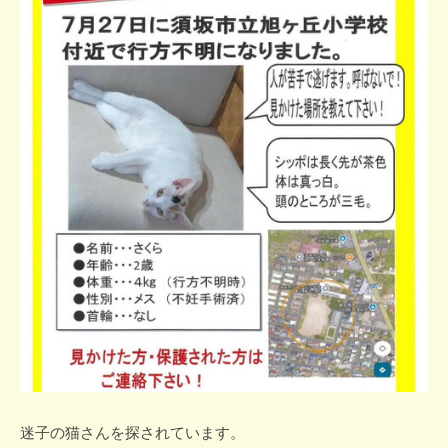
会
に
u
想
い
を
よ
せ
て
…
迷子の猫さんを探されています。