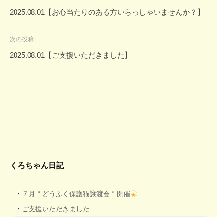
稿
2025.08.01【お心当たりのある方いらっしゃいませんか？】
ナ
ビ
次の投稿
ゲ
2025.08.01【ご支援いただきました】
ー
シ
ョ
ン
くろちゃん日記
７月＂どうふく保護猫譲渡会＂開催
ご支援いただきました