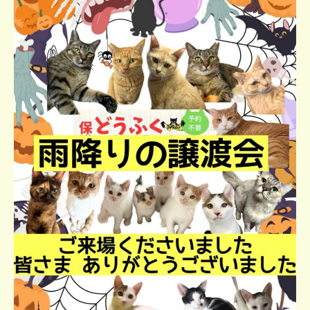
会
o
に
u
想
f
い
u
を
k
よ
u
せ
て
…