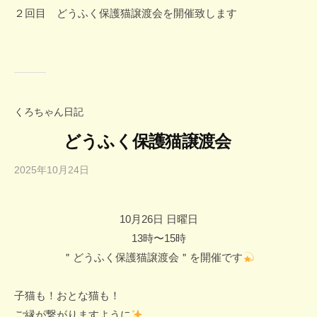
２回目 どうふく保護猫譲渡会を開催致します
くろちゃん日記
どうふく保護猫譲渡会
2025年10月24日
b
y
d
10月26日 日曜日
o
13時〜15時
u
f
＂どうふく保護猫譲渡会＂を開催です
u
k
子猫も！おとな猫も！
u
ご縁が繋がりますように