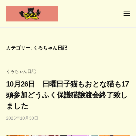
N
コ
ー
P
ン
O
メ
テ
ニ
法
ュ
N
人
ン
人
ー
P
と
な
ツ
動
O
が
へ
カテゴリー:
くろちゃん日記
物
の
法
ス
に
動
人
キ
優
物
な
ッ
くろちゃん日記
し
福
が
プ
祉
い
10月26日 日曜日子猫もおとな猫も17
の
協
社
頭参加どうふく保護猫譲渡会終了致し
動
会
会
物
へ
ました
小
福
さ
2025年10月30日
b
祉
y
な
協
d
命