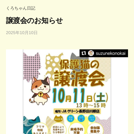
くろちゃん日記
譲渡会のお知らせ
2025年10月10日
b
y
d
o
u
f
u
k
u